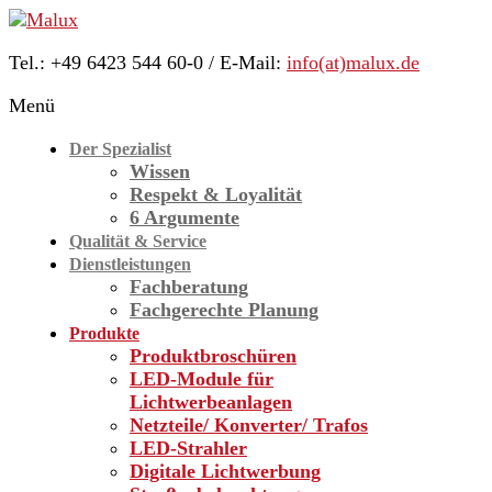
Skip
to
Tel.: +49 6423 544 60-0 / E-Mail:
info(at)malux.de
content
Malux
Menü
Innovative
Lichttechnik
Der Spezialist
Wissen
Respekt & Loyalität
6 Argumente
Qualität & Service
Dienstleistungen
Fachberatung
Fachgerechte Planung
Produkte
Produktbroschüren
LED-Module für
Licht­werbe­anlagen
Netzteile/ Konverter/ Trafos
LED-Strahler
Digitale Lichtwerbung