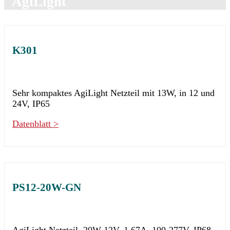
AgiLight
K301
Sehr kompaktes AgiLight Netzteil mit 13W, in 12 und
24V, IP65
Datenblatt >
PS12-20W-GN
AgiLight Netzteil, 20W 12V, 1,67A, 100-277V, IP68