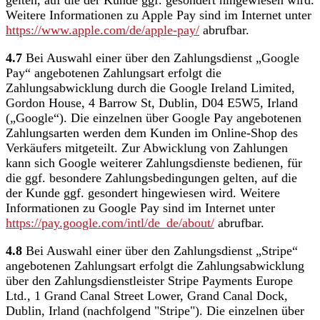
gelten, auf die der Kunde ggf. gesondert hingewiesen wird.
Weitere Informationen zu Apple Pay sind im Internet unter
https://www.apple.com
/de
/apple-pay
/
abrufbar.
4.7
Bei Auswahl einer über den Zahlungsdienst „Google
Pay“ angebotenen Zahlungsart erfolgt die
Zahlungsabwicklung durch die Google Ireland Limited,
Gordon House, 4 Barrow St, Dublin, D04 E5W5, Irland
(„Google“). Die einzelnen über Google Pay angebotenen
Zahlungsarten werden dem Kunden im Online-Shop des
Verkäufers mitgeteilt. Zur Abwicklung von Zahlungen
kann sich Google weiterer Zahlungsdienste bedienen, für
die ggf. besondere Zahlungsbedingungen gelten, auf die
der Kunde ggf. gesondert hingewiesen wird. Weitere
Informationen zu Google Pay sind im Internet unter
https://pay.google.com
/intl
/de_de
/about
/
abrufbar.
4.8
Bei Auswahl einer über den Zahlungsdienst „Stripe“
angebotenen Zahlungsart erfolgt die Zahlungsabwicklung
über den Zahlungsdienstleister Stripe Payments Europe
Ltd., 1 Grand Canal Street Lower, Grand Canal Dock,
Dublin, Irland (nachfolgend "Stripe"). Die einzelnen über