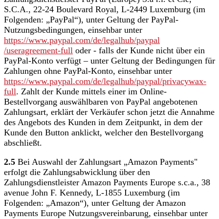
S.C.A., 22-24 Boulevard Royal, L-2449 Luxemburg (im
Folgenden: „PayPal“), unter Geltung der PayPal-
Nutzungsbedingungen, einsehbar unter
https://www.paypal.com
/de
/legalhub
/paypal
/useragreement-full
oder - falls der Kunde nicht über ein
PayPal-Konto verfügt – unter Geltung der Bedingungen für
Zahlungen ohne PayPal-Konto, einsehbar unter
https://www.paypal.com
/de
/legalhub
/paypal
/privacywax-
full
. Zahlt der Kunde mittels einer im Online-
Bestellvorgang auswählbaren von PayPal angebotenen
Zahlungsart, erklärt der Verkäufer schon jetzt die Annahme
des Angebots des Kunden in dem Zeitpunkt, in dem der
Kunde den Button anklickt, welcher den Bestellvorgang
abschließt.
2.5
Bei Auswahl der Zahlungsart „Amazon Payments"
erfolgt die Zahlungsabwicklung über den
Zahlungsdienstleister Amazon Payments Europe s.c.a., 38
avenue John F. Kennedy, L-1855 Luxemburg (im
Folgenden: „Amazon“), unter Geltung der Amazon
Payments Europe Nutzungsvereinbarung, einsehbar unter