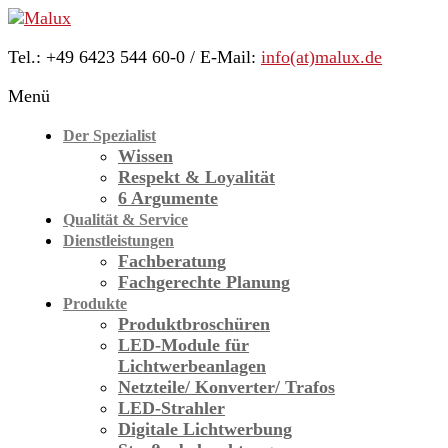
Skip
to
Tel.: +49 6423 544 60-0 / E-Mail:
info(at)malux.de
content
Malux
Menü
Innovative
Lichttechnik
Der Spezialist
Wissen
Respekt & Loyalität
6 Argumente
Qualität & Service
Dienstleistungen
Fachberatung
Fachgerechte Planung
Produkte
Produktbroschüren
LED-Module für
Licht­werbe­anlagen
Netzteile/ Konverter/ Trafos
LED-Strahler
Digitale Lichtwerbung