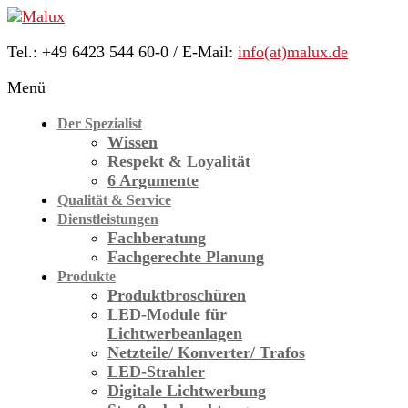
Skip
to
Tel.: +49 6423 544 60-0 / E-Mail:
info(at)malux.de
content
Malux
Menü
Innovative
Lichttechnik
Der Spezialist
Wissen
Respekt & Loyalität
6 Argumente
Qualität & Service
Dienstleistungen
Fachberatung
Fachgerechte Planung
Produkte
Produktbroschüren
LED-Module für
Licht­werbe­anlagen
Netzteile/ Konverter/ Trafos
LED-Strahler
Digitale Lichtwerbung