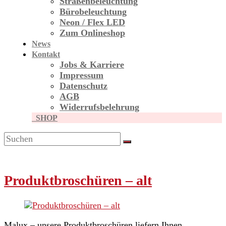
Straßen­beleuchtung
Bürobeleuchtung
Neon / Flex LED
Zum Onlineshop
News
Kontakt
Jobs & Karriere
Impressum
Datenschutz
AGB
Widerrufsbelehrung
SHOP
Produktbroschüren – alt
Malux – unsere Produktbroschüren liefern Ihnen