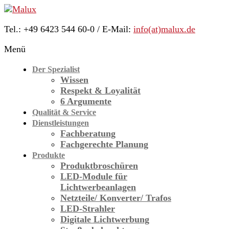
Skip
to
Tel.: +49 6423 544 60-0 / E-Mail:
info(at)malux.de
content
Malux
Menü
Innovative
Lichttechnik
Der Spezialist
Wissen
Respekt & Loyalität
6 Argumente
Qualität & Service
Dienstleistungen
Fachberatung
Fachgerechte Planung
Produkte
Produktbroschüren
LED-Module für
Licht­werbe­anlagen
Netzteile/ Konverter/ Trafos
LED-Strahler
Digitale Lichtwerbung