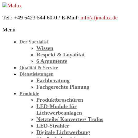
Skip
to
Tel.: +49 6423 544 60-0 / E-Mail:
info(at)malux.de
content
Malux
Menü
Innovative
Lichttechnik
Der Spezialist
Wissen
Respekt & Loyalität
6 Argumente
Qualität & Service
Dienstleistungen
Fachberatung
Fachgerechte Planung
Produkte
Produktbroschüren
LED-Module für
Licht­werbe­anlagen
Netzteile/ Konverter/ Trafos
LED-Strahler
Digitale Lichtwerbung